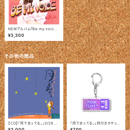
NEWアルバム『Be my voic
e』‼︎
¥3,300
その他の商品
【ＣＤ】「月でまってる。」3/29リリ
「月でまってる。」月行きチケット
ースＣＤ(3曲入り)
のアクキーちゃん♪
¥2,000
¥700