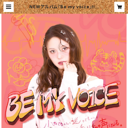
NEWアルバム『Be my voice』‼︎ |
Ramu official shop