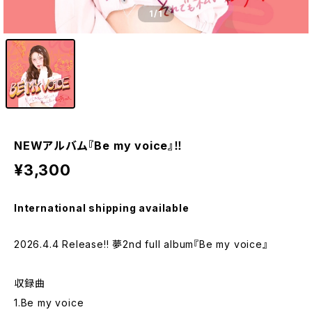
1
/1
NEWアルバム『Be my voice』‼︎
¥3,300
International shipping available
2026.4.4 Release!! 夢2nd full album『Be my voice』
収録曲
1.Be my voice