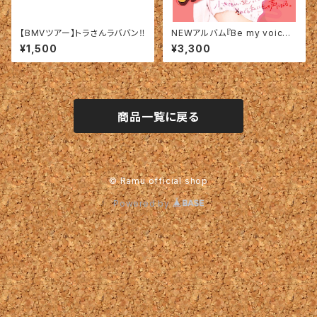
【BMVツアー】トラさんラババン‼︎
NEWアルバム『Be my voic
e』‼︎
¥1,500
¥3,300
商品一覧に戻る
© Ramu official shop
Powered by